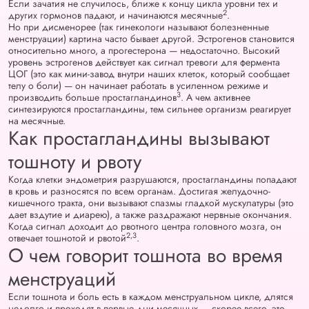
Если зачатия не случилось, ближе к концу цикла уровни тех и
2
других гормонов падают, и начинаются месячные
.
Но при дисменорее (так гинекологи называют болезненные
менструации) картина часто бывает другой. Эстрогенов становится
относительно много, а прогестерона — недостаточно. Высокий
уровень эстрогенов действует как сигнал тревоги для фермента
ЦОГ (это как мини‑завод внутри наших клеток, который сообщает
телу о боли) — он начинает работать в усиленном режиме и
3
производить больше простагландинов
. А чем активнее
синтезируются простагландины, тем сильнее организм реагирует
на месячные.
Как простагландины вызывают
тошноту и рвоту
Когда клетки эндометрия разрушаются, простагландины попадают
в кровь и разносятся по всем органам. Достигая желудочно-
кишечного тракта, они вызывают спазмы гладкой мускулатуры (это
дает вздутие и диарею), а также раздражают нервные окончания.
Когда сигнал доходит до рвотного центра головного мозга, он
2,3
отвечает тошнотой и рвотой
.
О чем говорит тошнота во время
менструаций
Если тошнота и боль есть в каждом менструальном цикле, длятся
недолго и проходят в первые дни месячных — скорее всего, это