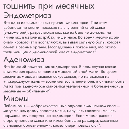
тошнить при месячных
Эндометриоз
Это одна из самых частых причин дисменореи. При этом
заболевании клетки, похожие на внутренний слой матки
(эндометрий), разрастаются там, где их быть не должно: на
яичниках, в маточных трубах, кишечнике. Во время месячных эти
очаги кровоточат и воспаляются, вызывая сильную боль, которая
отдает в разные органы. Исследования показывают, что около
2
трети женщин с дисменореей имеют эндометриоз
.
Аденомиоз
Это близкий родственник эндометриоза. В этом случае клетки
эндометрия врастают прямо в мышечный слой матки. Во время
месячных мышцы пытаются сокращаться, но натыкаются на
«чужеродную» ткань — возникает воспаление, отек и сильная боль.
Матка при аденомиозе становится увеличенной и болезненной, а
2
месячные — обильными
.
Миомы
Лейомиомы — доброкачественные опухоли в мышечном слое —
могут менять форму полости матки, нарушать кровоток, мешать
нормальному отторжению эндометрия. Если миома растет в
сторону полости матки или имеет большие размеры, месячные
2
становятся болезненными, кровопотери повышаются
.