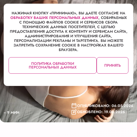
ЖИЗНЬ ВО ВРЕМЯ МЕСЯЧНЫХ
НАЖИМАЯ КНОПКУ «ПРИНИМАЮ», ВЫ ДАЕТЕ СОГЛАСИЕ НА
ОБРАБОТКУ ВАШИХ ПЕРСОНАЛЬНЫХ ДАННЫХ
, СОБИРАЕМЫХ
С ПОМОЩЬЮ ФАЙЛОВ COOKIE И СЕРВИСОВ СБОРА
ТЕХНИЧЕСКИХ ДАННЫХ ПОСЕТИТЕЛЕЙ, С ЦЕЛЬЮ
ПРЕДОСТАВЛЕНИЯ ДОСТУПА К КОНТЕНТУ И СЕРВИСАМ САЙТА,
АДМИНИСТРИРОВАНИЯ И УЛУЧШЕНИЯ САЙТА,
ПЕРСОНАЛИЗАЦИИ РЕКЛАМЫ И ТАРГЕТИНГА. ВЫ МОЖЕТЕ
ЗАПРЕТИТЬ СОХРАНЕНИЕ COOKIE В НАСТРОЙКАХ ВАШЕГО
БРАУЗЕРА.
ПОЧЕМУ ТОШНИТ ВО ВРЕМЯ
МЕСЯЧНЫХ
ПОЛИТИКА ОБРАБОТКИ
ПРИНЯТЬ
ПЕРСОНАЛЬНЫХ ДАННЫХ
ОПУБЛИКОВАНО: 06.05.2026
ОБНОВЛЕНО: 19.06.2026
~ 9 МИН