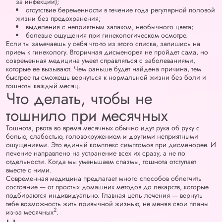
за инфекции);
отсутствие беременности в течение года регулярной половой
жизни без предохранения;
выделения с неприятным запахом, необычного цвета;
болевые ощущения при гинекологическом осмотре.
Если ты замечаешь у себя что-то из этого списка, запишись на
прием к гинекологу. Вторичная дисменорея не пройдет сама, но
современная медицина умеет справляться с заболеваниями,
которые ее вызывают. Чем раньше будет найдена причина, тем
быстрее ты сможешь вернуться к нормальной жизни без боли и
тошноты каждый месяц.
Что делать, чтобы не
тошнило при месячных
Тошнота, рвота во время месячных обычно идут рука об руку с
болью, слабостью, головокружением и другими неприятными
ощущениями. Это единый комплекс симптомов при дисменорее. И
лечение направлено на устранение всех их сразу, а не по
отдельности. Когда мы уменьшаем спазмы, тошнота отступает
вместе с ними.
Современная медицина предлагает много способов облегчить
состояние — от простых домашних методов до лекарств, которые
подбираются индивидуально. Главная цель лечения — вернуть
тебе возможность жить привычной жизнью, не меняя свои планы
2
из-за месячных
.