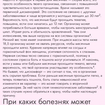
просто особенность твоего организма, связанная с повышенной
чувствительностью к простагландинам. Врачи называют это
первичной дисменореей. Это состояние не связано с другими
2
заболеваниями и чаще встречается у молодых женщин до 30 лет
.
Вероятность того, что месячные будут проходить тяжелее,
повышена, если они начались до 12 лет. Организму может
потребоваться больше времени, чтобы настроить менструальный
цикл. Играет роль и обильность кровотечений. Чем они
4
интенсивнее, тем выше нагрузка на все системы организма
.
Низкий вес тоже имеет значение. При индексе массы тела ниже
18,5 организму может не хватать ресурсов, чтобы месячные
проходили мягко. Курение напрямую влияет на сосуды и
гормональный фон женщины, усиливая склонность к спазмам.
Нервная система тесно связана с гормональной, поэтому в
состоянии стресса боль и тошнота могут усиливаться. И наконец,
если у мамы или бабушки месячные проходили тяжело, велика
4
вероятность, что твой организм унаследовал эту особенность
.
Но бывает, что дискомфорт — это сигнал о том, что в организме
есть скрытая проблема. Если раньше месячные проходили легко, а
теперь появилась тошнота, боль стала невыносимой или
изменился ее характер — это может говорить о вторичной
2
дисменорее. За ней часто стоят гинекологические заболевания
. В
таких случаях нужно обратиться к врачу, чтобы найти настоящую
причину.
При каких болезнях может