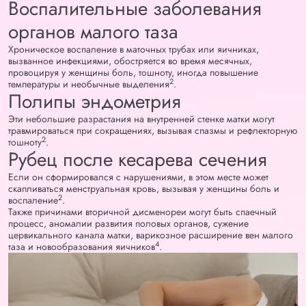
Воспалительные заболевания
органов малого таза
Хроническое воспаление в маточных трубах или яичниках,
вызванное инфекциями, обостряется во время месячных,
провоцируя у женщины боль, тошноту, иногда повышение
2
температуры и необычные выделения
.
Полипы эндометрия
Эти небольшие разрастания на внутренней стенке матки могут
травмироваться при сокращениях, вызывая спазмы и рефлекторную
2
тошноту
.
Рубец после кесарева сечения
Если он сформировался с нарушениями, в этом месте может
скапливаться менструальная кровь, вызывая у женщины боль и
2
воспаление
.
Также причинами вторичной дисменореи могут быть спаечный
процесс, аномалии развития половых органов, сужение
цервикального канала матки, варикозное расширение вен малого
4
таза и новообразования яичников
.