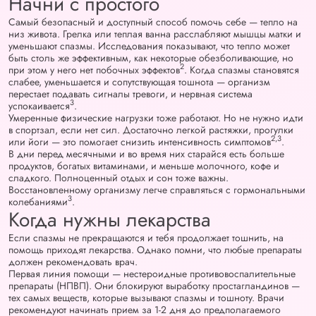
Начни с простого
Самый безопасный и доступный способ помочь себе — тепло на
низ живота. Грелка или теплая ванна расслабляют мышцы матки и
уменьшают спазмы. Исследования показывают, что тепло может
быть столь же эффективным, как некоторые обезболивающие, но
2
при этом у него нет побочных эффектов
. Когда спазмы становятся
слабее, уменьшается и сопутствующая тошнота — организм
перестает подавать сигналы тревоги, и нервная система
3
успокаивается
.
Умеренные физические нагрузки тоже работают. Но не нужно идти
в спортзал, если нет сил. Достаточно легкой растяжки, прогулки
2,3
или йоги — это помогает снизить интенсивность симптомов
.
В дни перед месячными и во время них старайся есть больше
продуктов, богатых витаминами, и меньше молочного, кофе и
сладкого. Полноценный отдых и сон тоже важны.
Восстановленному организму легче справляться с гормональными
3
колебаниями
.
Когда нужны лекарства
Если спазмы не прекращаются и тебя продолжает тошнить, на
помощь приходят лекарства. Однако помни, что любые препараты
должен рекомендовать врач.
Первая линия помощи — нестероидные противовоспалительные
препараты (НПВП). Они блокируют выработку простагландинов —
тех самых веществ, которые вызывают спазмы и тошноту. Врачи
рекомендуют начинать прием за 1-2 дня до предполагаемого