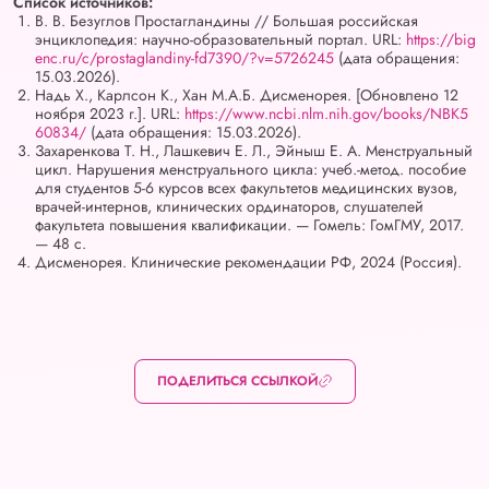
Список источников:
В. В. Безуглов Простагландины // Большая российская
энциклопедия: научно-образовательный портал. URL:
https://big
enc.ru/c/prostaglandiny-fd7390/?v=5726245
(дата обращения:
15.03.2026).
Надь Х., Карлсон К., Хан М.А.Б. Дисменорея. [Обновлено 12
ноября 2023 г.]. URL:
https://www.ncbi.nlm.nih.gov/books/NBK5
60834/
(дата обращения: 15.03.2026).
Захаренкова Т. Н., Лашкевич Е. Л., Эйныш Е. А. Менструальный
цикл. Нарушения менструального цикла: учеб.-метод. пособие
для студентов 5-6 курсов всех факультетов медицинских вузов,
врачей-интернов, клинических ординаторов, слушателей
факультета повышения квалификации. — Гомель: ГомГМУ, 2017.
— 48 с.
Дисменорея. Клинические рекомендации РФ, 2024 (Россия).
ПОДЕЛИТЬСЯ ССЫЛКОЙ