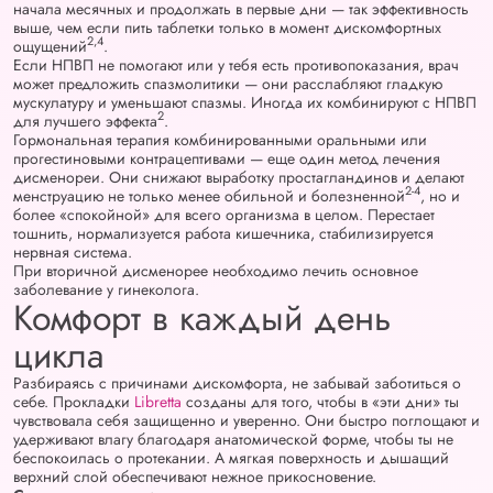
начала месячных и продолжать в первые дни — так эффективность
выше, чем если пить таблетки только в момент дискомфортных
2,4
ощущений
.
Если НПВП не помогают или у тебя есть противопоказания, врач
может предложить спазмолитики — они расслабляют гладкую
мускулатуру и уменьшают спазмы. Иногда их комбинируют с НПВП
2
для лучшего эффекта
.
Гормональная терапия комбинированными оральными или
прогестиновыми контрацептивами — еще один метод лечения
дисменореи. Они снижают выработку простагландинов и делают
2-4
менструацию не только менее обильной и болезненной
, но и
более «спокойной» для всего организма в целом. Перестает
тошнить, нормализуется работа кишечника, стабилизируется
нервная система.
При вторичной дисменорее необходимо лечить основное
заболевание у гинеколога.
Комфорт в каждый день
цикла
Разбираясь с причинами дискомфорта, не забывай заботиться о
себе. Прокладки
Libretta
созданы для того, чтобы в «эти дни» ты
чувствовала себя защищенно и уверенно. Они быстро поглощают и
удерживают влагу благодаря анатомической форме, чтобы ты не
беспокоилась о протекании. А мягкая поверхность и дышащий
верхний слой обеспечивают нежное прикосновение.