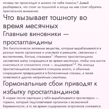
почему так происходит и можно ли себе помочь? Давай
разберемся, что стоит за тошнотой и когда на нее стоит обратить
пристальное внимание.
Что вызывает тошноту во
время месячных
Главные виновники —
простагландины
Это биологически активные вещества, которые вырабатываются в
разных тканях организма и участвуют в реакциях, связанных с
1
воспалением, болью, спазмами
. Именно простагландины
заставляют матку сокращаться во время месячных, чтобы она могла
1,2
очиститься от слизистого слоя — эндометрия
. Но иногда
простагландинов становится слишком много, и обычные
сокращения превращаются в болезненные спазмы, а также
появляются другие неприятные симптомы.
Гормональные сбои приводят к
избытку простагландинов
В норме после овуляции у тебя вырабатывается прогестерон —
гормон, который подготавливает организм к возможной
беременности, в то же время содержание эстрогенов снижается.