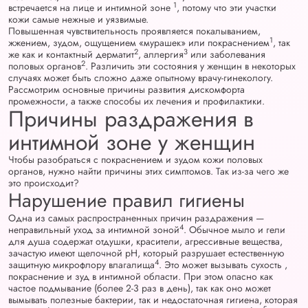
1
встречается на лице и интимной зоне
, потому что эти участки
кожи самые нежные и уязвимые.
Повышенная чувствительность проявляется покалыванием,
1
жжением, зудом, ощущением «мурашек» или покраснением
, так
2
3
же как и контактный дерматит
, аллергия
или заболевания
2
половых органов
. Различить эти состояния у женщин в некоторых
случаях может быть сложно даже опытному врачу-гинекологу.
Рассмотрим основные причины развития дискомфорта
промежности, а также способы их лечения и профилактики.
Причины раздражения в
интимной зоне у женщин
Чтобы разобраться с покраснением и зудом кожи половых
органов, нужно найти причины этих симптомов. Так из-за чего же
это происходит?
Нарушение правил гигиены
Одна из самых распространенных причин раздражения —
4
неправильный уход за интимной зоной
. Обычное мыло и гели
для душа содержат отдушки, красители, агрессивные вещества,
зачастую имеют щелочной pH, который разрушает естественную
4
защитную микрофлору влагалища
. Это может вызывать сухость ,
покраснение и зуд в интимной области. При этом опасно как
частое подмывание (более 2-3 раз в день), так как оно может
вымывать полезные бактерии, так и недостаточная гигиена, которая