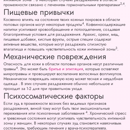
2,4
промежности связано с лечением гормональными препаратами
.
Пищевые привычки
Косвенно влиять на состояние твоих кожных покровов в области
4
половых органов могут некоторые продукты
. Кофеиносодержащие
напитки усиливают кровообращение и потоотделение, создавая
благоприятные условия для раздражения. Арахис, орехи, мед,
пищевые добавки, кислые фрукты, острые специи содержат
активные вещества, которые могут раздражать слизистую
3
влагалища и повышать чувствительность кожи интимной зоны
.
Механические повреждения
Опасность для кожи в области половых органов несут различные
4
травмы
. Это может быть
бритье и эпиляция
, которые оставляют
микротравмы и провоцируют воспаление волосяных фолликулов.
Механически повреждать нежную кожу может тесная и неудобная
одежда . В этих случаях раздражение обычно небольшое и
проходит за 1-2 дня при правильном уходе.
Психосоматические факторы
Если зуд в промежности возник без видимых признаков
раздражения, виной тому могут быть твои эмоциональные
4
переживания или психогенные заболевания
. Хронический стресс
и тревожные состояния могут усиливать чувствительность интимной
зоны у женщин. В некоторых случаях зуд становится навязчивым
состоянием, требующим лечения у врача-психотерапевта.