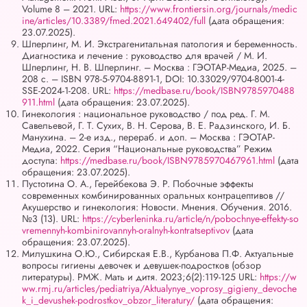
Volume 8 – 2021. URL:
https://www.frontiersin.org/journals/medic
ine/articles/10.3389/fmed.2021.649402/full
(дата обращения:
23.07.2025).
Шперлинг, М. И. Экстрагенитальная патология и беременность.
Диагностика и лечение : руководство для врачей / М. И.
Шперлинг, Н. В. Шперлинг. – Москва : ГЭОТАР-Медиа, 2025. –
208 с. – ISBN 978-5-9704-8891-1, DOI: 10.33029/9704-8001-4-
SSE-2024-1-208. URL:
https://medbase.ru/book/ISBN9785970488
911.html
(дата обращения: 23.07.2025).
Гинекология : национальное руководство / под ред. Г. М.
Савельевой, Г. Т. Сухих, В. Н. Серова, В. Е. Радзинского, И. Б.
Манухина. – 2-е изд., перераб. и доп. – Москва : ГЭОТАР-
Медиа, 2022. Серия “Национальные руководства” Режим
доступа:
https://medbase.ru/book/ISBN9785970467961.html
(дата
обращения: 23.07.2025).
Пустотина О. А., Герейбекова Э. Р. Побочные эффекты
современных комбинированных оральных контрацептивов //
Акушерство и гинекология: Новости. Мнения. Обучения. 2016.
№3 (13). URL:
https://cyberleninka.ru/article/n/pobochnye-effekty-so
vremennyh-kombinirovannyh-oralnyh-kontratseptivov
(дата
обращения: 23.07.2025).
Милушкина О.Ю., Сибирская Е.В., Курбанова П.Ф. Актуальные
вопросы гигиены девочек и девушек-подростков (обзор
литературы). РМЖ. Мать и дитя. 2023;6(2):119-125 URL:
https://w
ww.rmj.ru/articles/pediatriya/Aktualynye_voprosy_gigieny_devoche
k_i_devushek-podrostkov_obzor_literatury/
(дата обращения: