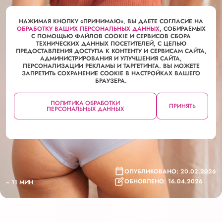
УХОД ЗА ИНТИМНОЙ ЗОНОЙ
НАЖИМАЯ КНОПКУ «ПРИНИМАЮ», ВЫ ДАЕТЕ СОГЛАСИЕ НА
ОБРАБОТКУ ВАШИХ ПЕРСОНАЛЬНЫХ ДАННЫХ
, СОБИРАЕМЫХ
С ПОМОЩЬЮ ФАЙЛОВ COOKIE И СЕРВИСОВ СБОРА
ТЕХНИЧЕСКИХ ДАННЫХ ПОСЕТИТЕЛЕЙ, С ЦЕЛЬЮ
ПРЕДОСТАВЛЕНИЯ ДОСТУПА К КОНТЕНТУ И СЕРВИСАМ САЙТА,
АДМИНИСТРИРОВАНИЯ И УЛУЧШЕНИЯ САЙТА,
ПЕРСОНАЛИЗАЦИИ РЕКЛАМЫ И ТАРГЕТИНГА. ВЫ МОЖЕТЕ
ЗАПРЕТИТЬ СОХРАНЕНИЕ COOKIE В НАСТРОЙКАХ ВАШЕГО
РАЗДРАЖЕНИЕ И
БРАУЗЕРА.
ЧУВСТВИТЕЛЬНОСТЬ ИНТИМНОЙ
ПОЛИТИКА ОБРАБОТКИ
ЗОНЫ
ПРИНЯТЬ
ПЕРСОНАЛЬНЫХ ДАННЫХ
ОПУБЛИКОВАНО: 20.02.2026
ОБНОВЛЕНО: 16.04.2026
~ 11 МИН