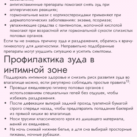
антигистаминные препараты помогают снять зуд при
аллергических реакциях;
гормональные мази с кортикостероидами применяют при
дерматологических заболеваниях: экземе, псориазе;
увлажняющие средства с пантенолом, молочной кислотой
помогают при возрастной или гормональной сухости слизистых
половых органов.
Если ты не знаешь причину зуда и раздражения, обратись к врачу-
гинекологу для диагностики. Неправильно подобранные
препараты могут ухудшить ситуацию и усилить симптомы.
Профилактика зуда в
интимной зоне
Поддержать интимное здоровье и снизить риск развития зуда во
12
влагалище можно, если регулярно соблюдать простые правила
:
Проводи ежедневную гигиену половых органов с
использованием специальных гелей без отдушек, чтобы
избежать раздражения.
После дефекации вытирай задний проход туалетной бумагой
строго спереди назад, чтобы предотвратить попадание бактерий
из прямой кишки во влагалище.
Носи трусики классического кроя из дышащего материала,
меняй их ежедневно.
На ночь снимай нижнее белье, а для сна выбирай просторные
пижамы, ночные рубашки.