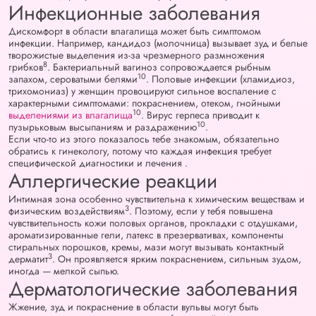
Инфекционные заболевания
Дискомфорт в области влагалища может быть симптомом
инфекции. Например, кандидоз (молочница) вызывает зуд и белые
творожистые выделения из-за чрезмерного размножения
8
грибков
. Бактериальный вагиноз сопровождается рыбным
10
запахом, сероватыми белями
. Половые инфекции (хламидиоз,
трихомониаз) у женщин провоцируют сильное воспаление с
характерными симптомами: покраснением, отеком, гнойными
10
выделениями из влагалища
. Вирус герпеса приводит к
10
пузырьковым высыпаниям и раздражению
.
Если что-то из этого показалось тебе знакомым, обязательно
обратись к гинекологу, потому что каждая инфекция требует
специфической диагностики и лечения .
Аллергические реакции
Интимная зона особенно чувствительна к химическим веществам и
3
физическим воздействиям
. Поэтому, если у тебя повышена
чувствительность кожи половых органов, прокладки с отдушками,
ароматизированные гели, латекс в презервативах, компоненты
стиральных порошков, кремы, мази могут вызывать контактный
3
дерматит
. Он проявляется ярким покраснением, сильным зудом,
иногда — мелкой сыпью.
Дерматологические заболевания
Жжение, зуд и покраснение в области вульвы могут быть