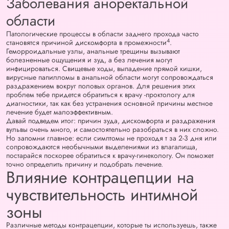
Заболевания аноректальной
области
Патологические процессы в области заднего прохода часто
4
становятся причиной дискомфорта в промежности
.
Геморроидальные узлы, анальные трещины вызывают
болезненные ощущения и зуд, а без лечения могут
инфицироваться. Свищевые ходы, выпадение прямой кишки,
вирусные папилломы в анальной области могут сопровождаться
раздражением вокруг половых органов. Для решения этих
проблем тебе придется обратиться к врачу -проктологу для
диагностики, так как без устранения основной причины местное
лечение будет малоэффективным.
Давай подведем итог: причин зуда, дискомфорта и раздражения
вульвы очень много, и самостоятельно разобраться в них сложно.
Но запомни главное: если симптомы не проходя т за 2-3 дня или
сопровождаются необычными выделениями из влагалища,
постарайся поскорее обратиться к врачу-гинекологу. Он поможет
точно определить причину и подобрать лечение.
Влияние контрацепции на
чувствительность интимной
зоны
Различные методы контрацепции, которые ты используешь, также