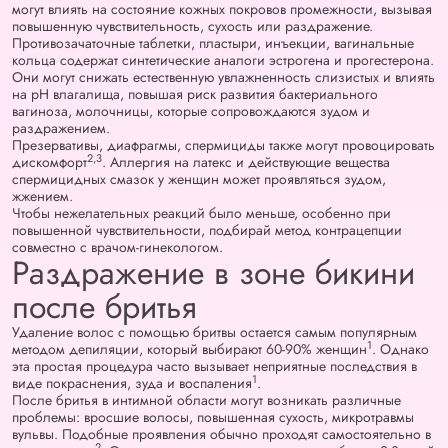
могут влиять на состояние кожных покровов промежности, вызывая
повышенную чувствительность, сухость или раздражение.
Противозачаточные таблетки, пластыри, инъекции, вагинальные
кольца содержат синтетические аналоги эстрогена и прогестерона.
Они могут снижать естественную увлажненность слизистых и влиять
на pH влагалища, повышая риск развития бактериального
вагиноза, молочницы, которые сопровождаются зудом и
раздражением.
Презервативы, диафрагмы, спермициды также могут провоцировать
2,3
дискомфорт
. Аллергия на латекс и действующие вещества
спермицидных смазок у женщин может проявляться зудом,
жжением.
Чтобы нежелательных реакций было меньше, особенно при
повышенной чувствительности, подбирай метод контрацепции
совместно с врачом-гинекологом.
Раздражение в зоне бикини
после бритья
Удаление волос с помощью бритвы остается самым популярным
1
методом депиляции, который выбирают 60-90% женщин
. Однако
эта простая процедура часто вызывает неприятные последствия в
1
виде покраснения, зуда и воспаления
.
После бритья в интимной области могут возникать различные
проблемы: вросшие волосы, повышенная сухость, микротравмы
вульвы. Подобные проявления обычно проходят самостоятельно в
2