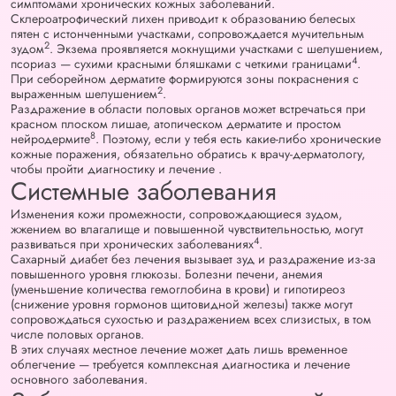
симптомами хронических кожных заболеваний.
Склероатрофический лихен приводит к образованию белесых
пятен с истонченными участками, сопровождается мучительным
2
зудом
. Экзема проявляется мокнущими участками с шелушением,
4
псориаз — сухими красными бляшками с четкими границами
.
При себорейном дерматите формируются зоны покраснения с
2
выраженным шелушением
.
Раздражение в области половых органов может встречаться при
красном плоском лишае, атопическом дерматите и простом
8
нейродермите
. Поэтому, если у тебя есть какие-либо хронические
кожные поражения, обязательно обратись к врачу-дерматологу,
чтобы пройти диагностику и лечение .
Системные заболевания
Изменения кожи промежности, сопровождающиеся зудом,
жжением во влагалище и повышенной чувствительностью, могут
4
развиваться при хронических заболеваниях
.
Сахарный диабет без лечения вызывает зуд и раздражение из-за
повышенного уровня глюкозы. Болезни печени, анемия
(уменьшение количества гемоглобина в крови) и гипотиреоз
(снижение уровня гормонов щитовидной железы) также могут
сопровождаться сухостью и раздражением всех слизистых, в том
числе половых органов.
В этих случаях местное лечение может дать лишь временное
облегчение — требуется комплексная диагностика и лечение
основного заболевания.