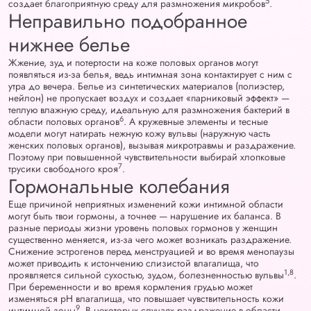
5
создает благоприятную среду для размножения микробов
.
Неправильно подобранное
нижнее белье
Жжение, зуд и потертости на коже половых органов могут
появляться из-за белья, ведь интимная зона контактирует с ним с
утра до вечера. Белье из синтетических материалов (полиэстер,
нейлон) не пропускает воздух и создает «парниковый эффект» —
теплую влажную среду, идеальную для размножения бактерий в
6
области половых органов
. А кружевные элементы и тесные
модели могут натирать нежную кожу вульвы (наружную часть
женских половых органов), вызывая микротравмы и раздражение.
Поэтому при повышенной чувствительности выбирай хлопковые
7
трусики свободного кроя
.
Гормональные колебания
Еще причиной неприятных изменений кожи интимной области
могут быть твои гормоны, а точнее — нарушение их баланса. В
разные периоды жизни уровень половых гормонов у женщин
существенно меняется, из-за чего может возникать раздражение.
Снижение эстрогенов перед менструацией и во время менопаузы
может приводить к истончению слизистой влагалища, что
1,8
проявляется сильной сухостью, зудом, болезненностью вульвы
.
При беременности и во время кормления грудью может
изменяться pH влагалища, что повышает чувствительность кожи
9
интимной зоны
. В некоторых случаях раздражение в области