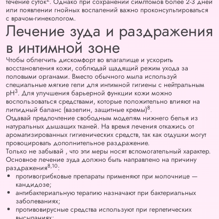
течение суток
. Однако при сохранении симптомов более 2-3 дней
или появлении гнойных воспалений важно проконсультироваться
с врачом-гинекологом.
Лечение зуда и раздражения
в интимной зоне
Чтобы облегчить дискомфорт во влагалище и ускорить
восстановления кожи, соблюдай щадящий режим ухода за
половыми органами. Вместо обычного мыла используй
специальные мягкие гели для интимной гигиены с нейтральным
3
pH
. Для улучшения барьерной функции кожи можно
воспользоваться средствами, которые положительно влияют на
8
липидный баланс (вазелин, защитные кремы)
.
Отдавай предпочтение свободным моделям нижнего белья из
натуральных дышащих тканей. На время лечения откажись от
ароматизированных гигиенических средств, так как отдушки могут
провоцировать дополнительное раздражение.
Только не забывай , что эти меры носят вспомогательный характер.
Основное лечение зуда должно быть направлено на причину
8
,10
раздражения
:
противогрибковые препараты применяют при молочнице —
кандидозе;
антибактериальную терапию назначают при бактериальных
заболеваниях;
противовирусные средства используют при герпетических
высыпаниях;