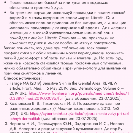
После посещения бассейна или купания в водоемах
обязательно принимай душ.
Во время менструации используй прокладки с анатомической
формой и мягким внутренним слоем марки Libretta. Они
обеспечивают плотное прилегание без натирания, а дышащие
материалы предотвращают «парниковый эффект». Для девушек
и женщин с высокой чувствительностью интимной зоны
подойдет линейка Libretta Сенситив — эти прокладки не
содержат отдушек и имеют особенно мягкую поверхность.
Важно понимать, что даже при соблюдении всех правил
профилактики у любой женщины может периодически возникать
легкий дискомфорт в области вульвы и влагалища. Но если зуд,
жжение и краснота становятся твоими постоянными спутниками ,
нужно обязательно обратиться к врачу-гинекологу для выявления
причины симптомов и лечения.
Список источников:
Farage MA (2019) Sensitive Skin in the Genital Area. REVIEW
article. Front. Med., 15 May 2019. Sec. Dermatology. Volume 6 –
2019 URL:
https://www.frontiersin.org/journals/medicine/articles/1
0.3389/fmed.2019.00096/full
(дата обращения: 23.07.2025).
Козловская В. В., Тихоновская И. В. Поражение вульвы при
различных дерматитах // Медицинские новости. 2013. №2
(221). URL:
https://cyberleninka.ru/article/n/porazhenie-vulvy-pri-razl
ichnyh-dermatitah
(дата обращения: 23.07.2025).
Чернова Н.И., Перламутров Ю.Н., Задорожная И.С., Носова
Д.Б. Аллергия и рецидивирующий вульвовагинит. Доктор.Ру.