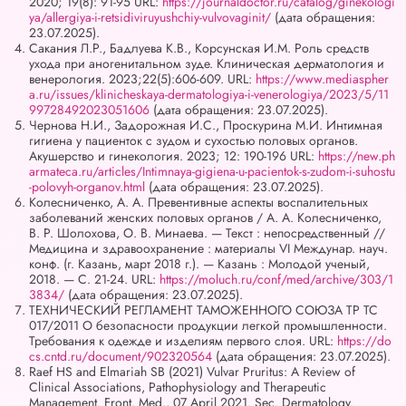
2020; 19(8): 91-95 URL:
https://journaldoctor.ru/catalog/ginekologi
ya/allergiya-i-retsidiviruyushchiy-vulvovaginit/
(дата обращения:
23.07.2025).
Сакания Л.Р., Бадлуева К.В., Корсунская И.М. Роль средств
ухода при аногенитальном зуде. Клиническая дерматология и
венерология. 2023;22(5):606‑609. URL:
https://www.mediaspher
a.ru/issues/klinicheskaya-dermatologiya-i-venerologiya/2023/5/11
99728492023051606
(дата обращения: 23.07.2025).
Чернова Н.И., Задорожная И.С., Проскурина М.И. Интимная
гигиена у пациенток с зудом и сухостью половых органов.
Акушерство и гинекология. 2023; 12: 190-196 URL:
https://new.ph
armateca.ru/articles/Intimnaya-gigiena-u-pacientok-s-zudom-i-suhostu
-polovyh-organov.html
(дата обращения: 23.07.2025).
Колесниченко, А. А. Превентивные аспекты воспалительных
заболеваний женских половых органов / А. А. Колесниченко,
В. Р. Шолохова, О. В. Минаева. — Текст : непосредственный //
Медицина и здравоохранение : материалы VI Междунар. науч.
конф. (г. Казань, март 2018 г.). — Казань : Молодой ученый,
2018. — С. 21-24. URL:
https://moluch.ru/conf/med/archive/303/1
3834/
(дата обращения: 23.07.2025).
ТЕХНИЧЕСКИЙ РЕГЛАМЕНТ ТАМОЖЕННОГО СОЮЗА ТР ТС
017/2011 О безопасности продукции легкой промышленности.
Требования к одежде и изделиям первого слоя. URL:
https://do
cs.cntd.ru/document/902320564
(дата обращения: 23.07.2025).
Raef HS and Elmariah SB (2021) Vulvar Pruritus: A Review of
Clinical Associations, Pathophysiology and Therapeutic
Management. Front. Med., 07 April 2021. Sec. Dermatology.