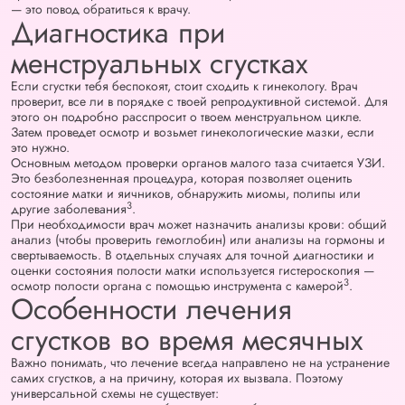
— это повод обратиться к врачу.
Диагностика при
менструальных сгустках
Если сгустки тебя беспокоят, стоит сходить к гинекологу. Врач
проверит, все ли в порядке с твоей репродуктивной системой. Для
этого он подробно расспросит о твоем менструальном цикле.
Затем проведет осмотр и возьмет гинекологические мазки, если
это нужно.
Основным методом проверки органов малого таза считается УЗИ.
Это безболезненная процедура, которая позволяет оценить
состояние матки и яичников, обнаружить миомы, полипы или
3
другие заболевания
.
При необходимости врач может назначить анализы крови: общий
анализ (чтобы проверить гемоглобин) или анализы на гормоны и
свертываемость. В отдельных случаях для точной диагностики и
оценки состояния полости матки используется гистероскопия —
3
осмотр полости органа с помощью инструмента с камерой
.
Особенности лечения
сгустков во время месячных
Важно понимать, что лечение всегда направлено не на устранение
самих сгустков, а на причину, которая их вызвала. Поэтому
универсальной схемы не существует: