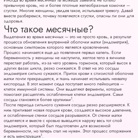
Иногда во время месячных ты можешь заметить не только
привычную кровь, но и более плотные желеобразные комочки —
сгустки. Многие женщины, увидев такое, испытывают тревогу. Давай
вместе разберемся, почему появляются сгустки, опасны ли они для
здоровья.
Что такое месячные?
Выделения во время месячных — это не просто кровь, а результат
процесса обновления внутренней оболочки матки (эндометрия),
основным симптомом которого является кровотечение.
Процесс начинается еще до появления первых капель. Если
беременность у женщины не наступила, желтое тело в яичнике
перестает работать, из-за чего уровень гормонов, который высок в
других фазах цикла, резко снижается. В ответ на это сосуды
эндометрия сильно сужаются. Приток крови к слизистой оболочке
матки почти прекращается, и ткань начинает испытывать нехватку
кислорода. В этот момент сюда поступает много лейкоцитов —
клеток иммунной системы. Они выделяют ферменты, которые
помогают расщеплять ослабленные клетки эндометрия. Сами
1
сосуды становятся более хрупкими
.
После периода сильного сужения сосуды резко расширяются. К
ним приливает новая порция крови, создается высокое давление,
и ослабленные стенки сосудов разрываются. От стенки матки
отделяется и вместе с кровью выводится наружу весь тот слой
эндометрия, который был подготовлен для возможной
беременности, но теперь стал не нужен. Этот процесс отторжения
1
и есть менструация
.