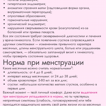
гиперплазия эндометрия;
аномалии строения матки (седловидная форма органа,
внутриматочная перегородка);
опухолевые образования;
гормональные нарушения;
хронический эндометрит;
нарушения свертываемости крови (коагулопатии) из-за
болезней или приема лекарств.
Все эти состояния требуют своевременной диагностики и лечения
у врача-гинеколога. Если появление сгустков сопровождается
другими симптомами — изменением привычного характера
месячных, длины менструального цикла, болью или ухудшением
самочувствия, — обязательно запланируй визит к гинекологу,
чтобы проверить состояние здоровья.
Норма при менструации
5
Какие месячные можно считать нормальными
:
длительность: от 4 до 8 дней;
интервал между месячными: от 24 до 38 дней;
объем кровопотери: 5-80 мл за все дни;
сгустки: небольшое количество мелких сгустков, особенно в
первые дни.
Важный момент — твой личный комфорт. Даже если
выделения
при менструации укладываются в нормы
, но ты чувствуешь
неприятные симптомы (слабость, головокружение) или тебе
приходится кардинально менять свой ритм жизни из-за месячных