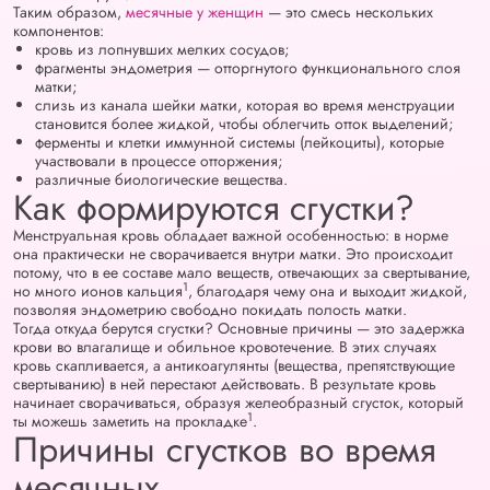
Таким образом,
месячные у женщин
— это смесь нескольких
компонентов:
кровь из лопнувших мелких сосудов;
фрагменты эндометрия — отторгнутого функционального слоя
матки;
слизь из канала шейки матки, которая во время менструации
становится более жидкой, чтобы облегчить отток выделений;
ферменты и клетки иммунной системы (лейкоциты), которые
участвовали в процессе отторжения;
различные биологические вещества.
Как формируются сгустки?
Менструальная кровь обладает важной особенностью: в норме
она практически не сворачивается внутри матки. Это происходит
потому, что в ее составе мало веществ, отвечающих за свертывание,
1
но много ионов кальция
, благодаря чему она и выходит жидкой,
позволяя эндометрию свободно покидать полость матки.
Тогда откуда берутся сгустки? Основные причины — это задержка
крови во влагалище и обильное кровотечение. В этих случаях
кровь скапливается, а антикоагулянты (вещества, препятствующие
свертыванию) в ней перестают действовать. В результате кровь
начинает сворачиваться, образуя желеобразный сгусток, который
1
ты можешь заметить на прокладке
.
Причины сгустков во время
месячных