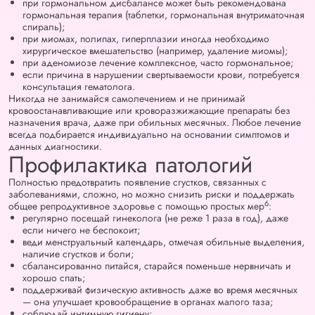
при гормональном дисбалансе может быть рекомендована
гормональная терапия (таблетки, гормональная внутриматочная
спираль);
при миомах, полипах, гиперплазии иногда необходимо
хирургическое вмешательство (например, удаление миомы);
при аденомиозе лечение комплексное, часто гормональное;
если причина в нарушении свертываемости крови, потребуется
консультация гематолога.
Никогда не занимайся самолечением и не принимай
кровоостанавливающие или кроворазжижающие препараты без
назначения врача, даже при обильных месячных. Любое лечение
всегда подбирается индивидуально на основании симптомов и
данных диагностики.
Профилактика патологий
Полностью предотвратить появление сгустков, связанных с
заболеваниями, сложно, но можно снизить риски и поддержать
6
общее репродуктивное здоровье с помощью простых мер
:
регулярно посещай гинеколога (не реже 1 раза в год), даже
если ничего не беспокоит;
веди менструальный календарь, отмечая обильные выделения,
наличие сгустков и боли;
сбалансированно питайся, старайся поменьше нервничать и
хорошо спать;
поддерживай физическую активность даже во время месячных
— она улучшает кровообращение в органах малого таза;
соблюдай интимную гигиену;