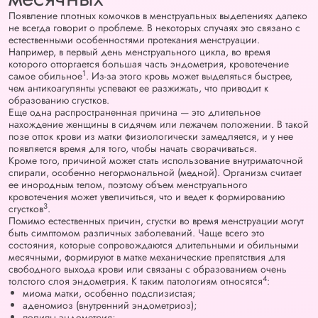
Появление плотных комочков в менструальных выделениях далеко
не всегда говорит о проблеме. В некоторых случаях это связано с
естественными особенностями протекания менструации.
Например, в первый день менструального цикла, во время
которого отторгается большая часть эндометрия, кровотечение
1
самое обильное
. Из-за этого кровь может выделяться быстрее,
чем антикоагулянты успевают ее разжижать, что приводит к
образованию сгустков.
Еще одна распространенная причина — это длительное
нахождение женщины в сидячем или лежачем положении. В такой
позе отток крови из матки физиологически замедляется, и у нее
появляется время для того, чтобы начать сворачиваться.
Кроме того, причиной может стать использование внутриматочной
спирали, особенно негормональной (медной). Организм считает
ее инородным телом, поэтому объем менструального
кровотечения может увеличиться, что и ведет к формированию
3
сгустков
.
Помимо естественных причин, сгустки во время менструации могут
быть симптомом различных заболеваний. Чаще всего это
состояния, которые сопровождаются длительными и обильными
месячными, формируют в матке механические препятствия для
свободного выхода крови или связаны с образованием очень
4
толстого слоя эндометрия. К таким патологиям относятся
:
миома матки, особенно подслизистая;
аденомиоз (внутренний эндометриоз);
полипы эндометрия;