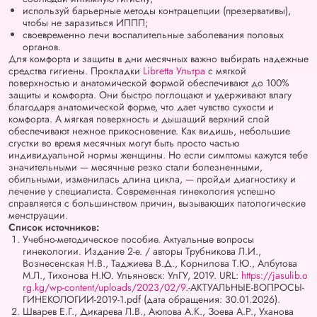
используй барьерные методы контрацепции (презервативы),
чтобы не заразиться ИППП;
своевременно лечи воспалительные заболевания половых
органов.
Для комфорта и защиты в дни месячных важно выбирать надежные
средства гигиены. Прокладки
Libretta Ультра
с мягкой
поверхностью и анатомической формой обеспечивают до 100%
защиты и комфорта. Они быстро поглощают и удерживают влагу
благодаря анатомической форме, что дает чувство сухости и
комфорта. А мягкая поверхность и дышащий верхний слой
обеспечивают нежное прикосновение. Как видишь, небольшие
сгустки во время месячных могут быть просто частью
индивидуальной нормы женщины. Но если симптомы кажутся тебе
значительными — месячные резко стали болезненными,
обильными, изменилась длина цикла, — пройди диагностику и
лечение у специалиста. Современная гинекология успешно
справляется с большинством причин, вызывающих патологические
менструации.
Список источников:
Учебно-методическое пособие. Актуальные вопросы
гинекологии. Издание 2-е. / авторы Трубникова Л.И.,
Вознесенская Н.В., Таджиева В.Д., Корнилова Т.Ю., Албутова
М.Л., Тихонова Н.Ю. Ульяновск: УлГУ, 2019. URL:
https://jasulib.o
rg.kg/wp-content/uploads/2023/02/9
.-АКТУАЛЬНЫЕ-ВОПРОСЫ-
ГИНЕКОЛОГИИ-2019-1.pdf (дата обращения: 30.01.2026).
Шварев Е.Г., Дикарева Л.В., Аюпова А.К., Зоева А.Р., Уханова