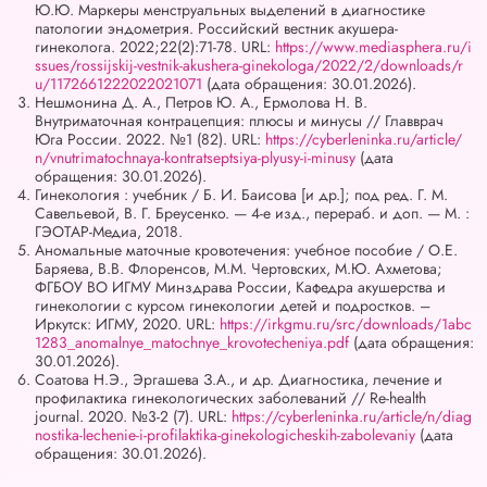
Ю.Ю. Маркеры менструальных выделений в диагностике
патологии эндометрия. Российский вестник акушера-
гинеколога. 2022;22(2):71‑78. URL:
https://www.mediasphera.ru/i
ssues/rossijskij-vestnik-akushera-ginekologa/2022/2/downloads/r
u/1172661222022021071
(дата обращения: 30.01.2026).
Нешмонина Д. А., Петров Ю. А., Ермолова Н. В.
Внутриматочная контрацепция: плюсы и минусы // Главврач
Юга России. 2022. №1 (82). URL:
https://cyberleninka.ru/article/
n/vnutrimatochnaya-kontratseptsiya-plyusy-i-minusy
(дата
обращения: 30.01.2026).
Гинекология : учебник / Б. И. Баисова [и др.]; под ред. Г. М.
Савельевой, В. Г. Бреусенко. — 4-е изд., перераб. и доп. — М. :
ГЭОТАР-Медиа, 2018.
Аномальные маточные кровотечения: учебное пособие / О.Е.
Баряева, В.В. Флоренсов, М.М. Чертовских, М.Ю. Ахметова;
ФГБОУ ВО ИГМУ Минздрава России, Кафедра акушерства и
гинекологии с курсом гинекологии детей и подростков. –
Иркутск: ИГМУ, 2020. URL:
https://irkgmu.ru/src/downloads/1abc
1283_anomalnye_matochnye_krovotecheniya.pdf
(дата обращения:
30.01.2026).
Соатова Н.Э., Эргашева З.А., и др. Диагностика, лечение и
профилактика гинекологических заболеваний // Re-health
journal. 2020. №3-2 (7). URL:
https://cyberleninka.ru/article/n/diag
nostika-lechenie-i-profilaktika-ginekologicheskih-zabolevaniy
(дата
обращения: 30.01.2026).